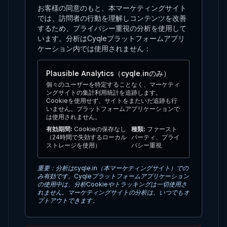
お客様の同意のもと、本マーケティングサイト
では、訪問者の行動を理解しコンテンツを改善
するため、プライバシー重視の分析を使用して
います。分析はCyqleプラットフォームアプリ
ケーション内では使用されません：
Plausible Analytics（cyqle.inのみ）
個々のユーザーを特定することなく、マーケティ
ングサイトの集計利用統計を追跡します。
Cookieを使用せず、サイトをまたいだ追跡も行
いません。プラットフォームアプリケーションで
は使用されません。
有効期間
:
Cookieの保存なし
種類
:
ファースト
（24時間で失効するローカル
パーティ、プライ
ストレージを使用）
バシー重視
重要：分析はcyqle.in（本マーケティングサイト）での
み有効です。Cyqleプラットフォームアプリケーション
の使用中は、分析Cookieやトラッキングは一切使用さ
れません。マーケティングサイトの分析は、いつでもオ
プトアウトできます。