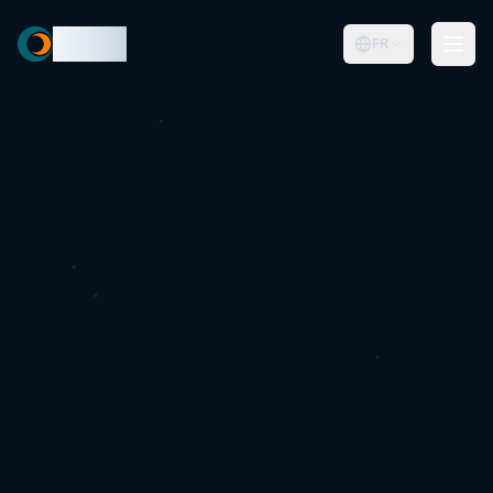
Cyqle
FR