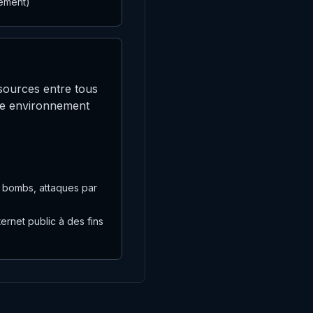
uement)
essources entre tous
otre environnement
k bombs, attaques par
ernet public à des fins