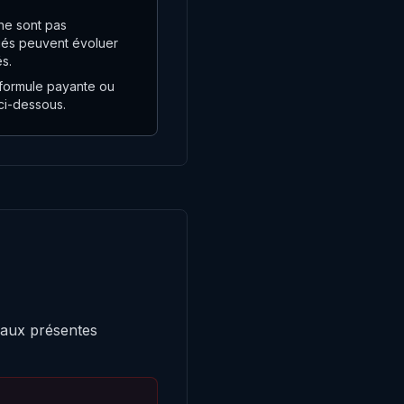
 ne sont pas
bliés peuvent évoluer
s.
e formule payante ou
 ci-dessous.
 aux présentes