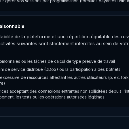
pour gérer vos sessions par programmation (formules payantes uniq
raisonnable
stabilité de la plateforme et une répartition équitable des r
s activités suivantes sont strictement interdites au sein de v
omonnaies ou les tâches de calcul de type preuve de travail
ni de service distribué (DDoS) ou la participation à des botnets
cessive de ressources affectant les autres utilisateurs (p. ex. for
re)
ices acceptant des connexions entrantes non sollicitées depuis l'int
ement, les tests ou les opérations autorisées légitimes