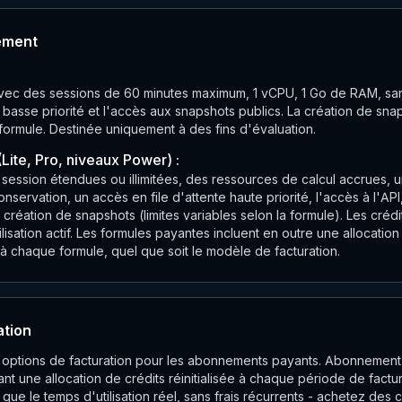
ement
 avec des sessions de 60 minutes maximum, 1 vCPU, 1 Go de RAM, san
e basse priorité et l'accès aux snapshots publics. La création de sna
formule. Destinée uniquement à des fins d'évaluation.
Lite, Pro, niveaux Power) :
session étendues ou illimitées, des ressources de calcul accrues, u
servation, un accès en file d'attente haute priorité, l'accès à l'API
a création de snapshots (limites variables selon la formule). Les cr
lisation actif. Les formules payantes incluent en outre une allocatio
 à chaque formule, quel que soit le modèle de facturation.
ation
options de facturation pour les abonnements payants. Abonnement
ant une allocation de crédits réinitialisée à chaque période de factu
ue le temps d'utilisation réel, sans frais récurrents - achetez des 