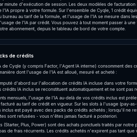
 minute d'exécution de session. Les deux modèles de facturation in
e l'IA propre à votre formule. Sur l'ensemble de Cyqle, 1 crédit équ
du bureau au tarif de la formule, et l'usage de l'IA se mesure dans l
'usage de l'IA par crédit. Vous pouvez à tout moment passer à une
r votre abonnement, depuis le tableau de bord de votre compte.
cks de crédits
IA de Cyqle (y compris Factor, l'Agent IA interne) consomment des cr
manière dont l'usage de l'IA est alloué, mesuré et acheté :
imputé d'abord sur l'allocation de crédits IA incluse dans votre form
s crédits IA inclus se reconstituent automatiquement et ne sont pas r
s mensuels, l'usage de l'IA au-delà de vos crédits inclus est prélev
acturé au tarif de crédit en vigueur. Sur les slots à l'usage (pay-a
s inclus est payé avec des packs de crédits achetés ; lorsqu'il ne res
es sont refusées - vous n'êtes jamais facturé a posteriori.
s (Starter, Plus, Power) sont des achats ponctuels traités par notre 
 pas de frais récurrents. Les crédits achetés n'expirent pas tant qu